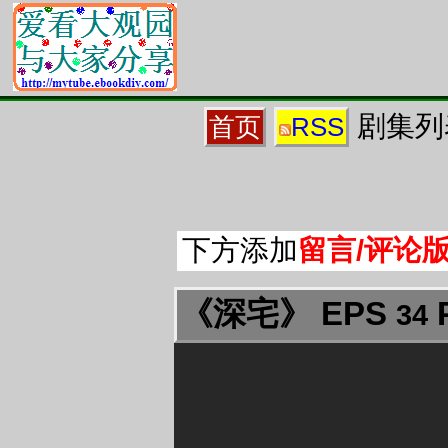
剧集列
首页
RSS
下方添加
留言/评论
《深宅》 EPS
P
34