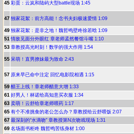
45
彩蛋：云岚和陆屿大型battle现场 1:45
47
独家花絮：前方高能！念书夫妇极速爱情 1:09
49
独家花絮：是非之地！魏哲鸣壁咚徐若晗 1:09
51
情敌见面分外眼红 章老师孟然餐馆斗嘴 1:10
53
章教授高光时刻！数学的强大作用 1:54
55
呆萌！直男撩妹最为致命 2:43
57
原来早已命中注定 回忆电影院相遇 1:15
59
醋王上线！章老师醋意大增 1:33
61
好男人！林诺给高知意买衣服 1:34
63
卖萌！云舒给章老师喂药 1:17
65
有个不准挑食的老公怎么办？章教授给云舒喂饭 2:07
67
最深刻的“水滴吻” 章教授第N次吻戏现场 1:31
69
名场面书柜咚 魏哲鸣苦练身材 1:00