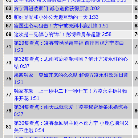
63
方宁再进凌家门 诚心道歉获得原谅 3:02
6
65
萌娃呦呦和小外公无趣互动的一天 1:33
6
67
凌医生心动狙击！方宁被撩到小鹿乱撞 1:51
6
69
这次是一见倾心的“苹”！彭博靠肩杀超甜 2:58
7
第29集看点：凌睿带呦呦超幸福 前排围观方宁表白
71
7
1:23
第32集看点：思雨被鹿亦尧强吻？解开方凌永驻的心
73
7
结 0:37
果酱独家：突如其来的么么哒 解锁方凌永驻欢乐日常
75
7
1:21
独家花絮：上一秒中二下一秒开车！方凌永驻拆礼物
77
7
乐开花 1:51
第34集看点：雨天成就恋爱！凌睿秘密筹备求婚惊喜
79
8
0:37
第30集看点：凌睿拿回男主剧本逗方宁 小鹿总脑洞又
81
8
关不住啦 0:54