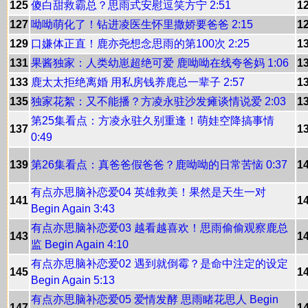
125
傻白甜救霸总？思雨式安慰逗笑方宁 2:51
1
127
呦呦萌化了！钻进凌医生怀里撒娇要爸爸 2:15
1
129
口嫌体正直！鹿亦尧想念思雨的第100次 2:25
1
131
果酱独家：人类幼崽超绝可爱 鹿呦呦在线夸爸妈 1:06
1
133
鹿太太拒绝离婚 用私房钱养鹿总一辈子 2:57
1
135
独家花絮：又不能播？方凌永驻沙发瘫谈情说爱 2:03
1
第25集看点：方凌永驻久别重逢！萌娃空降搞事情
137
1
0:49
139
第26集看点：真爸爸假爸爸？鹿呦呦的日常苦恼 0:37
1
有点亦思脑补恋爱04 英雄救美！果然是天生一对
141
1
Begin Again 3:43
有点亦思脑补恋爱03 越看越喜欢！思雨偷偷观察鹿总
143
1
监 Begin Again 4:10
有点亦思脑补恋爱02 遇到就倒霉？是命中注定的设定
145
1
Begin Again 5:13
有点亦思脑补恋爱05 爱情发酵 思雨睹花思人 Begin
147
1