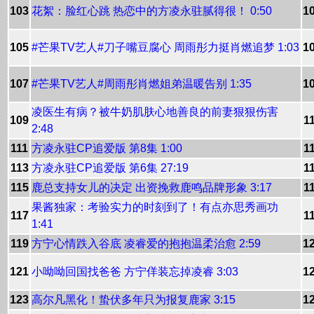
103
花絮：脸红心跳 热恋中的方凌永驻腻得很！ 0:50
1
105
#芒果TV艺人#刀子嘴豆腐心 周雨彤力挺肖燃追梦 1:03
1
107
#芒果TV艺人#周雨彤肖燃姐弟温暖告别 1:35
1
凌医生有病？被牛奶肌肤心地善良的前妻狠狠伤害
109
1
2:48
111
方凌永驻CP追爱版 第8集 1:00
1
113
方凌永驻CP追爱版 第6集 27:19
1
115
鹿总支持女儿的决定 出资挽救鹿鸣品牌形象 3:17
1
果酱独家：考验实力的时刻到了！有点亦思秀画功
117
1
1:41
119
方宁心情跌入谷底 凌睿爱的抱抱温柔治愈 2:59
1
121
小呦呦回国找爸爸 方宁佯装忘掉凌睿 3:03
1
123
高尔凡黑化！蛰伏多年只为报复鹿家 3:15
1