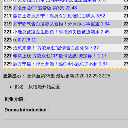
215
方凌永驻CP追爱版 第3集 22:48
2
217
撒娇王者鹿方宁！靠肩杀完胜催眠曲哄人 3:52
2
219
方宁霸气告白凌睿又被拒！分床睡心事重重 1:34
2
221
小鹿总被凌医生欺负！求抱抱失败被迫端水 2:45
2
223
cut02 26:11
2
225
治愈来袭！“方凌永驻”温情告白甜化你 7:27
2
227
即将上线 方凌永驻CP“欲情故纵”撩定你！ 1:17
2
229
鹿方宁篇：择日开婚！酷Girl小鹿总了不起 1:37
2
更新提示
： 更新至第35集
最后更新2020-12-25 22:25
剧名：从结婚开始恋爱
剧集介绍
：
Drama Introduction
：