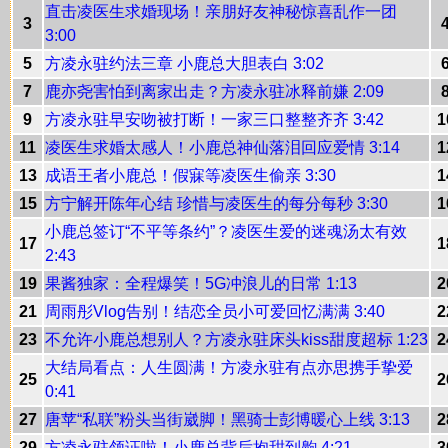
直击凌医生求婚现场！亲朋好友神秘惊喜乱作一团
3
3:00
5
方凌永驻约法三章 小鹿总大胆表白 3:02
7
鹿亦尧害怕到离家出走？方凌永驻冰释前嫌 2:09
9
方凌永驻早安吻被打断！一家三口整整齐齐 3:42
1
11
凌医生求婚太感人！小鹿总神仙落泪回应爱情 3:14
1
13
成语王者小鹿总！假寐等凌医生偷亲 3:30
1
15
方宁解开陈年心结 珍惜与凌医生的每分每秒 3:30
1
小鹿总签订“不平等条约”？凌医生爱的迷魂汤太有效
17
1
2:43
19
果酱独家：全程爆笑！5G冲浪儿的日常 1:13
2
21
周雨彤Vlog告别！结恋全员小可爱回忆满满 3:40
2
23
不允许小鹿总想别人？方凌永驻床头kiss甜度超标 1:23
2
大结局看点：人生圆满！方凌永驻有点亦思携手挚爱
25
2
0:41
27
唐苹“私联”粉头当街崴脚！黑骑士彭博暖心上线 3:13
2
29
方凌永驻领证啦！小鹿总背后抱甜到齁 4:21
3