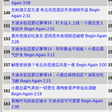
Again 3:08
交杯酒又甜又虐 有点亦思酒店开房感情升温 Begin
149
1
Again 2:31
方凌永驻恋爱记事簿16：盯夫达人上线！小鹿总变人
151
1
形挂件 Begin Again 2:01
鹿亦尧酒后吐真言 思雨意外发现暗恋秘密 Begin Again
153
1
3:28
方凌永驻恋爱记事簿14：同学聚会不能输！小鹿总霸
155
1
气护夫 Begin Again 3:12
157
解围变拼酒？有点亦思酒店共度一夜 Begin Again 3:00
1
方凌永驻恋爱记事簿18：小鹿总移情别恋？凌医生吃
159
1
飞醋 Begin Again 2:15
小鹿总霸气承担一切责任 鹿鸣恢复声誉迫在眉睫
161
1
Begin Again 2:19
青梅竹马的命定缘分 方凌永驻可可爱爱 Begin Again
163
1
2:39