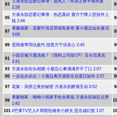
方凌永驻恋爱记事簿：急死人！民宿之夜半途而废
83
8
2:28
方凌永驻恋爱记事簿：热恋真好 鹿方宁牌人型挂件上
85
8
线 2:46
果酱独家：花絮中演员哭戏有多绝 看小鹿总仙女落泪
87
8
3:08
89
思雨唐苹同仇敌忾 指责方宁没良心 2:45
9
小甜豆被污蔑洗稿？《我和上司组CP》百分百真实
91
9
2:41
93
方凌永驻街头相拥 小鹿总心事满满开不了口 2:07
9
95
一步怂步步怂！小鹿总离开凌医生后度日如年 2:37
9
97
花絮：洞房之夜的秘密 方凌永驻醉酒互动 0:52
9
果酱独家：呦呦小画家手绘全家福 方凌永驻疯狂点赞
99
1
1:42
101
#芒果TV艺人# 周雨彤难舍小娇夫 思念成幻觉 1:07
1