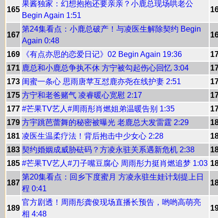
果酱独家：幻想抱抱还要亲亲？小鹿总现场哄老公
165
1
Begin Again 1:51
第24集看点：小鹿总破产！与凌医生解除契约 Begin
167
1
Again 0:48
169
《有点亦思的恋爱日记》02 Begin Again 19:36
1
171
鹿总和小鹿总争执不休 方宁被勾起伤心回忆 3:04
1
173
闺蜜一条心 思雨唐苹互怼鹿亦尧在线护妻 2:51
1
175
方宁和老爸赌气 凌睿暖心宽慰 2:17
1
177
#芒果TV艺人#周雨彤肖燃姐弟温暖告别 1:35
1
179
方宇跳芭蕾舞的秘密被曝光 老鹿总大发雷霆 2:29
1
181
凌医生温柔疗法！背后抱击中少女心 2:28
1
183
契约婚姻成威胁砝码？方凌永驻关系遇新危机 2:38
1
185
#芒果TV艺人#刀子嘴豆腐心 周雨彤力挺肖燃追梦 1:03
1
第20集看点：回乡下度蜜月 方凌永驻生娃计划提上日
187
1
程 0:41
官方剧透！周雨彤龚俊现场直播长预告，哟哟高萌亮
189
1
相 4:48