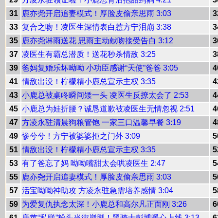
31
鹿亦尧开启追妻模式！厚脸皮偷亲思雨 3:03
3
33
复合之吻！凌医生深情表白惹方宁泪崩 3:38
3
35
鹿亦尧淋雨送花 思雨主动献吻接受告白 3:12
3
37
凌医生有霸总潜质！送花秒杀情敌 3:25
3
39
爸妈复婚乐坏呦呦 小功臣感谢“天使”爸爸 3:05
4
41
情敌出没！柠檬精小鹿总宣示主权 3:35
4
43
小鹿总被桌咚瞬间矮一头 凌医生反撩太会了 2:53
4
45
小鹿总为娃折腰？诚恳道歉被凌医生无情忽视 2:51
4
47
方凌永驻清晨狗粮管饱 一家三口温馨早餐 3:19
4
49
惨兮兮！方宁被婆婆拒之门外 3:09
5
51
情敌出没！柠檬精小鹿总宣示主权 3:35
5
53
有了爸忘了妈 呦呦嘴甜太会哄凌医生 2:47
5
55
鹿亦尧开启追妻模式！厚脸皮偷亲思雨 3:03
5
57
活宝呦呦神助攻 方凌永驻急需培养感情 3:04
5
59
为爱复仇执念太深！小鹿总和高尔凡正面刚 3:26
6
61
唐苹“私联”粉头当街崴脚！黑骑士彭博暖心上线 3:13
6