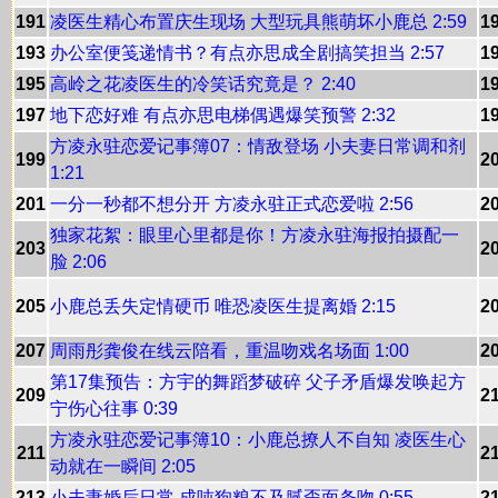
191
凌医生精心布置庆生现场 大型玩具熊萌坏小鹿总 2:59
1
193
办公室便笺递情书？有点亦思成全剧搞笑担当 2:57
1
195
高岭之花凌医生的冷笑话究竟是？ 2:40
1
197
地下恋好难 有点亦思电梯偶遇爆笑预警 2:32
1
方凌永驻恋爱记事簿07：情敌登场 小夫妻日常调和剂
199
2
1:21
201
一分一秒都不想分开 方凌永驻正式恋爱啦 2:56
2
独家花絮：眼里心里都是你！方凌永驻海报拍摄配一
203
2
脸 2:06
205
小鹿总丢失定情硬币 唯恐凌医生提离婚 2:15
2
207
周雨彤龚俊在线云陪看，重温吻戏名场面 1:00
2
第17集预告：方宇的舞蹈梦破碎 父子矛盾爆发唤起方
209
2
宁伤心往事 0:39
方凌永驻恋爱记事簿10：小鹿总撩人不自知 凌医生心
211
2
动就在一瞬间 2:05
213
小夫妻婚后日常 成吨狗粮不及腻歪面条吻 0:55
2