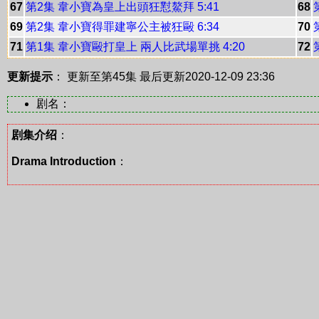
67
第2集 韋小寶為皇上出頭狂懟鰲拜 5:41
68
69
第2集 韋小寶得罪建寧公主被狂毆 6:34
70
71
第1集 韋小寶毆打皇上 兩人比武場單挑 4:20
72
更新提示
： 更新至第45集
最后更新2020-12-09 23:36
剧名：
剧集介绍
：
Drama Introduction
：