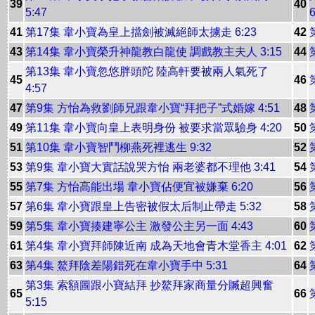
39
40
5:47
6
41
第17集 韋小寶為皇上擋劍被滅絕師太擄走 6:23
42
43
第14集 韋小寶榮升神龍教白龍使 調戲教主夫人 3:15
44
第13集 韋小寶忽悠胖頭陀 陸高軒要被兩人氣死了
45
46
4:57
47
第9集 方怡為救劉師兄跟韋小寶“拜把子”式婚嫁 4:51
48
49
第11集 韋小寶向皇上表明身份 被要求當眾驗身 4:20
50
51
第10集 韋小寶智鬥柳燕死裡逃生 9:32
52
53
第9集 韋小寶大實話說哭方怡 兩老婆都不理他 3:41
54
55
第7集 方怡高能出場 韋小寶佔便宜被嫌棄 6:20
56
57
第6集 韋小寶跟皇上告密被假太后制止帶走 5:32
58
59
第5集 韋小寶揍建寧公主 激發公主另一面 4:43
60
61
第4集 韋小寶拜師陳近南 成為天地會青木堂香主 4:01
62
63
第4集 鰲拜陰差陽錯死在韋小寶手中 5:31
64
第3集 索額圖跟小寶結拜 抄鰲拜家商量分贓超興奮
65
66
5:15