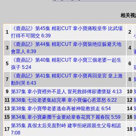
相关视
《鹿鼎記》第45集 精彩CUT 韋小寶痛殴皇帝 比武場
1
2
打得不可開交 6:39
《鹿鼎記》第44集 精彩CUT 韋小寶裝绝症躲避天地
3
4
會眾人 8:39
《鹿鼎記》第40集 精彩CUT 韋小寶三個老婆一起生
5
6
孩子 5:24
《鹿鼎記》第41集 精彩CUT 韋小寶再回皇宮 皇上激
7
8
動到哭 6:43
9
第37集 韋小寶裡外不是人 冒死救師傅卻遭懷疑 4:13
10
11
第38集 七位老婆集結完畢 韋小寶偏心惹眾怒 6:22
12
13
第38集 韋小寶帶老婆逃命再被神龍教抓走 6:54
14
15
第34集 韋小寶豪擲千金要給韋春花買下麗春院 5:59
16
第35集 真假太后見面對峙 建寧拒絕跟親生父母相認
17
18
7:08