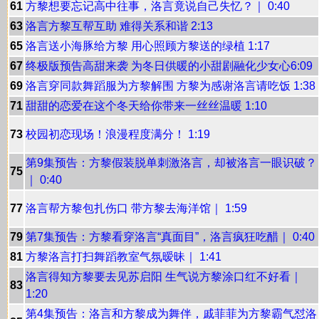
61
方黎想要忘记高中往事，洛言竟说自己失忆？｜ 0:40
63
洛言方黎互帮互助 难得关系和谐 2:13
65
洛言送小海豚给方黎 用心照顾方黎送的绿植 1:17
67
终极版预告高甜来袭 为冬日供暖的小甜剧融化少女心6:09
69
洛言穿同款舞蹈服为方黎解围 方黎为感谢洛言请吃饭 1:38
71
甜甜的恋爱在这个冬天给你带来一丝丝温暖 1:10
73
校园初恋现场！浪漫程度满分！ 1:19
第9集预告：方黎假装脱单刺激洛言，却被洛言一眼识破？
75
｜ 0:40
77
洛言帮方黎包扎伤口 带方黎去海洋馆｜ 1:59
79
第7集预告：方黎看穿洛言“真面目”，洛言疯狂吃醋｜ 0:40
81
方黎洛言打扫舞蹈教室气氛暧昧｜ 1:41
洛言得知方黎要去见苏启阳 生气说方黎涂口红不好看｜
83
1:20
第4集预告：洛言和方黎成为舞伴，戚菲菲为方黎霸气怼洛