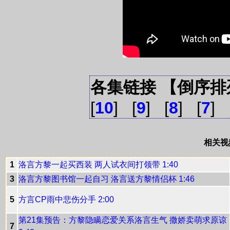
各集链接 【倒序排
[
10
] [
9
] [
8
] [
7
] 
相关视
1
洛言方黎一起买西装 两人试衣间打领带 1:40
3
洛言方黎图书馆一起自习 洛言送方黎情侣杯 1:46
5
方言CP雨中悲伤分手 2:00
第21集预告：方黎隐瞒恋爱关系洛言生气 撒娇卖萌求原谅
7