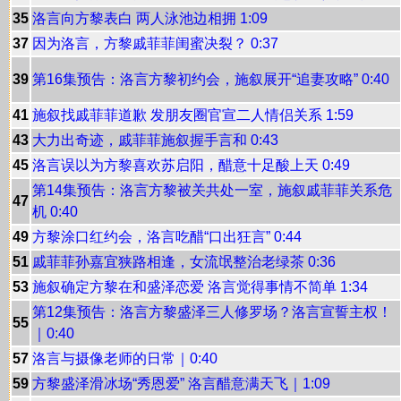
35
洛言向方黎表白 两人泳池边相拥 1:09
37
因为洛言，方黎戚菲菲闺蜜决裂？ 0:37
39
第16集预告：洛言方黎初约会，施叙展开“追妻攻略” 0:40
41
施叙找戚菲菲道歉 发朋友圈官宣二人情侣关系 1:59
43
大力出奇迹，戚菲菲施叙握手言和 0:43
45
洛言误以为方黎喜欢苏启阳，醋意十足酸上天 0:49
第14集预告：洛言方黎被关共处一室，施叙戚菲菲关系危
47
机 0:40
49
方黎涂口红约会，洛言吃醋“口出狂言” 0:44
51
戚菲菲孙嘉宜狭路相逢，女流氓整治老绿茶 0:36
53
施叙确定方黎在和盛泽恋爱 洛言觉得事情不简单 1:34
第12集预告：洛言方黎盛泽三人修罗场？洛言宣誓主权！
55
｜0:40
57
洛言与摄像老师的日常｜0:40
59
方黎盛泽滑冰场“秀恩爱” 洛言醋意满天飞｜1:09