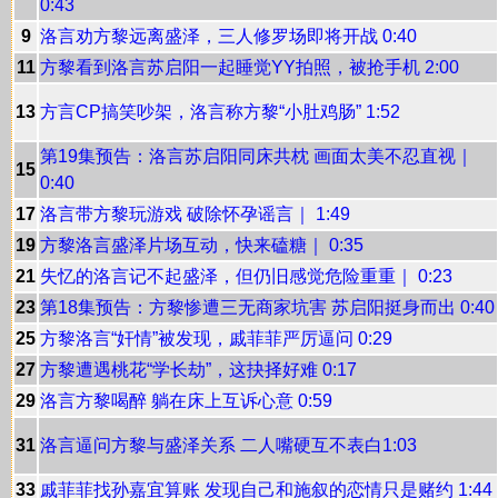
0:43
9
洛言劝方黎远离盛泽，三人修罗场即将开战 0:40
11
方黎看到洛言苏启阳一起睡觉YY拍照，被抢手机 2:00
13
方言CP搞笑吵架，洛言称方黎“小肚鸡肠” 1:52
第19集预告：洛言苏启阳同床共枕 画面太美不忍直视｜
15
0:40
17
洛言带方黎玩游戏 破除怀孕谣言｜ 1:49
19
方黎洛言盛泽片场互动，快来磕糖｜ 0:35
21
失忆的洛言记不起盛泽，但仍旧感觉危险重重｜ 0:23
23
第18集预告：方黎惨遭三无商家坑害 苏启阳挺身而出 0:40
25
方黎洛言“奸情”被发现，戚菲菲严厉逼问 0:29
27
方黎遭遇桃花“学长劫”，这抉择好难 0:17
29
洛言方黎喝醉 躺在床上互诉心意 0:59
31
洛言逼问方黎与盛泽关系 二人嘴硬互不表白1:03
33
戚菲菲找孙嘉宜算账 发现自己和施叙的恋情只是赌约 1:44