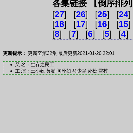
各集链接 【倒序排
[
27
] [
26
] [
25
] [
24
]
[
18
] [
17
] [
16
] [
15
]
[
8
] [
7
] [
6
] [
5
] [
4
]
更新提示
： 更新至第32集
最后更新2021-01-20 22:01
又 名：生存之民工
主 演：王小毅 黄渤 陶泽如 马少骅 孙松 雪村