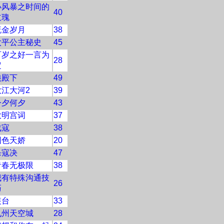
小风暴之时间的
40
玫瑰
流金岁月
38
太平公主秘史
45
百岁之好一言为
28
定
狼殿下
49
大江大河2
39
今夕何夕
43
大明宫词
37
战寇
38
国色天娇
20
杀寇决
47
青春无极限
38
我有特殊沟通技
26
巧
装台
33
九州天空城
28