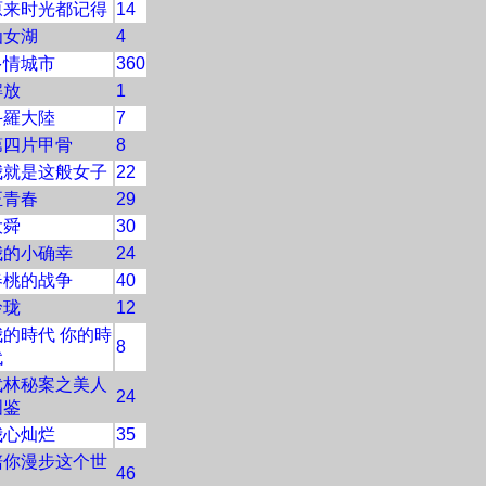
原来时光都记得
14
仙女湖
4
多情城市
360
解放
1
斗羅大陸
7
第四片甲骨
8
我就是这般女子
22
正青春
29
大舜
30
我的小确幸
24
春桃的战争
40
玲珑
12
我的時代 你的時
8
代
武林秘案之美人
24
图鉴
我心灿烂
35
陪你漫步这个世
46
界