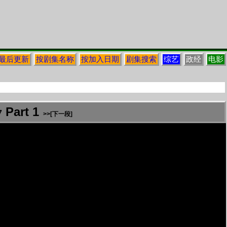
最后更新
按剧集名称
按加入日期
剧集搜索
综艺
政经
电影
Part 1
7
>>[下一段]