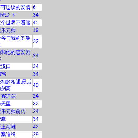
不可思议的爱情
6
阳光之下
34
这个世界不看脸
45
欢乐元帅
19
少爷与我的罗曼
32
史
她和他的恋爱剧
24
本
大汉口
34
深宅
34
最初的相遇,最后
40
的别离
迷雾追踪
24
春天里
32
欢乐元帅前传
24
雪鹰
34
新上海滩
42
特案追缉
29