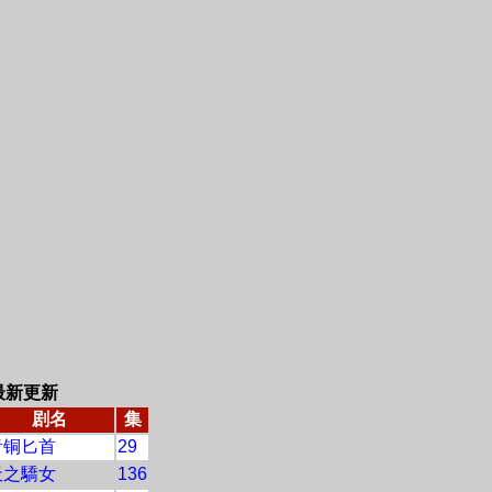
最新更新
剧名
集
青铜匕首
29
天之驕女
136