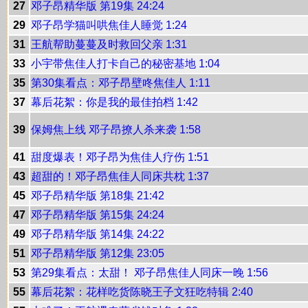
27
邓子昂精华版 第19集 24:24
29
邓子昂学猫叫哄焦佳人睡觉 1:24
31
王航帮助蔓蔓及时救回父亲 1:31
33
小宇带焦佳人打卡自己的秘密基地 1:04
35
第30集看点：邓子昂壁咚焦佳人 1:11
37
幕后花絮：你是我的最佳拍档 1:42
39
保姆焦上线 邓子昂撩人杀来袭 1:58
41
甜度爆表！邓子昂为焦佳人疗伤 1:51
43
超甜的！邓子昂焦佳人同床共枕 1:37
45
邓子昂精华版 第18集 21:42
47
邓子昂精华版 第15集 24:24
49
邓子昂精华版 第14集 24:22
51
邓子昂精华版 第12集 23:05
53
第29集看点：太甜！ 邓子昂焦佳人同床一晚 1:56
55
幕后花絮：花样吃货陈晓王子文狂吃特辑 2:40