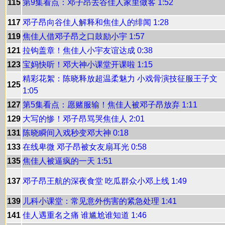
115
第9集看点：邓子昂去谷佳人家里做客 1:52
117
邓子昂向谷佳人解释和焦佳人的绯闻 1:28
119
焦佳人借邓子昂之口鼓励小宇 1:57
121
拉钩盖章！焦佳人小宇友谊达成 0:38
123
宝妈快听！邓大神小课堂开课啦 1:15
精彩花絮：陈晓释放超温柔魅力 小戏骨演技征服王子文
125
1:05
127
第5集看点：愿赌服输！焦佳人被邓子昂放弃 1:11
129
大写的惨！邓子昂骂哭焦佳人 2:01
131
陈晓瞬间入戏秒变邓大神 0:18
133
在线卑微 邓子昂被女友扇耳光 0:58
135
焦佳人被逼疯的一天 1:51
137
邓子昂王航的深夜食堂 吃瓜群众小邓上线 1:49
139
儿科小课堂：常见意外伤害的紧急处理 1:41
141
佳人遇重名之痛 谁尴尬谁知道 1:46