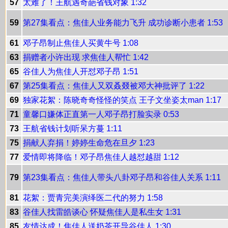
57
太难了！王航遇奇葩省钱对象 1:32
59
第27集看点：焦佳人业务能力飞升 成功诊断小患者 1:53
61
邓子昂制止焦佳人买黄牛号 1:08
63
捐赠者小许出现 求焦佳人帮忙 1:42
65
谷佳人为焦佳人开怼邓子昂 1:51
67
第25集看点：焦佳人又双叒叕被邓大神批评了 1:22
69
独家花絮：陈晓奇奇怪怪的笑点 王子文坐姿太man 1:17
71
童馨口嫌体正直第一人邓子昂打脸实录 0:53
73
王航省钱计划听呆方蔓 1:11
75
捐献人弃捐！婷婷生命危在旦夕 1:23
77
爱情即将降临！邓子昂焦佳人越怼越甜 1:12
79
第23集看点：焦佳人带头八卦邓子昂和谷佳人关系 1:11
81
花絮：贾青完美演绎医二代的努力 1:58
83
谷佳人找雷皓谈心 怀疑焦佳人是私生女 1:31
85
友情达成！焦佳人送奶茶开导谷佳人 1:30